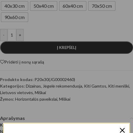
40x30 cm
50x40 cm
60x40 cm
70x50 cm
90x60 cm
-
+
Į KREPŠELĮ
Pridėti į norų sąrašą
Produkto kodas:
P20x30(JG00002460)
Kategorijos:
Dizainas
,
Jėgelė rekomenduoja
,
Kiti Gamtos
,
Kiti meniški
,
Lietuvos vietovės
,
Miškai
Žymos:
Horizontalūs paveikslai
,
Miškai
Aprašymas
Kelias tarp miškų
Nuotraukos autorius: @EyeEm