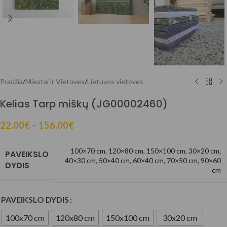
Pradžia
/
Miestai ir Vietovės
/
Lietuvos vietovės
Kelias Tarp miškų (JG00002460)
22.00
€
–
156.00
€
100×70 cm
,
120×80 cm
,
150×100 cm
,
30×20 cm
,
PAVEIKSLO
40×30 cm
,
50×40 cm
,
60×40 cm
,
70×50 cm
,
90×60
DYDIS
cm
PAVEIKSLO DYDIS
100x70 cm
120x80 cm
150x100 cm
30x20 cm