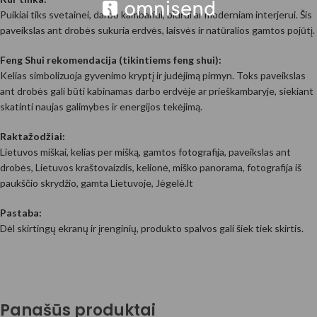
Puikiai tiks svetainei, darbo kambariui, biurui ar moderniam interjerui. Šis
paveikslas ant drobės sukuria erdvės, laisvės ir natūralios gamtos pojūtį.
Feng Shui rekomendacija (tikintiems feng shui):
Kelias simbolizuoja gyvenimo kryptį ir judėjimą pirmyn. Toks paveikslas
ant drobės gali būti kabinamas darbo erdvėje ar prieškambaryje, siekiant
skatinti naujas galimybes ir energijos tekėjimą.
Raktažodžiai:
Lietuvos miškai, kelias per mišką, gamtos fotografija, paveikslas ant
drobės, Lietuvos kraštovaizdis, kelionė, miško panorama, fotografija iš
paukščio skrydžio, gamta Lietuvoje, Jėgelė.lt
Pastaba:
Dėl skirtingų ekranų ir įrenginių, produkto spalvos gali šiek tiek skirtis.
Panašūs produktai