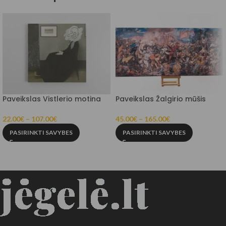
Paveikslas Vistlerio motina
Paveikslas Žalgirio mūšis
22.00
€
–
107.00
€
45.00
€
–
165.00
€
PASIRINKTI SAVYBES
PASIRINKTI SAVYBES