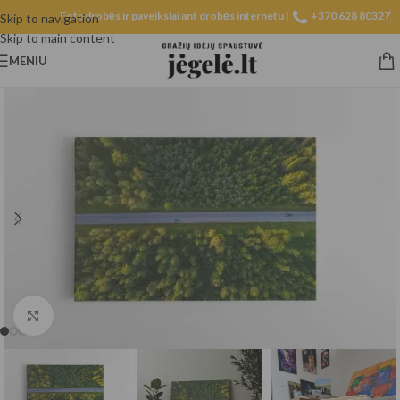
Fotodrobės ir paveikslai ant drobės internetu |
+370 628 80327
Skip to navigation
Skip to main content
MENIU
Spustelėkite, norėdami padidinti