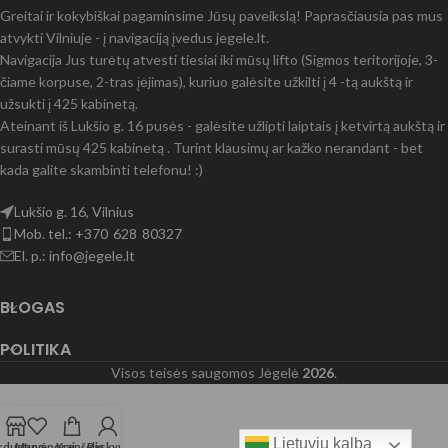
Greitai ir kokybiškai pagaminsime Jūsų paveikslą! Paprasčiausia pas mus
atvykti Vilniuje - į navigaciją įvedus jegele.lt.
Navigacija Jus turėtų atvesti tiesiai iki mūsų lifto (Sigmos teritorijoje, 3-
čiame korpuse, 2-tras įėjimas), kuriuo galėsite užkilti į 4 -tą aukštą ir
užsukti į 425 kabinetą.
Ateinant iš Lukšio g. 16 pusės - galėsite užlipti laiptais į ketvirtą aukštą ir
surasti mūsų 425 kabinetą . Turint klausimų ar kažko nerandant - bet
kada galite skambinti telefonu! :)
Lukšio g. 16, Vilnius
Mob. tel.: +370 628 80327
El. p.: info@jegele.lt
BLOGAS
POLITIKA
Visos teisės saugomos Jėgelė
2026
.
Lietuvių kalba
rduotuvė
Mano norai
Krepšelis
Paskyra