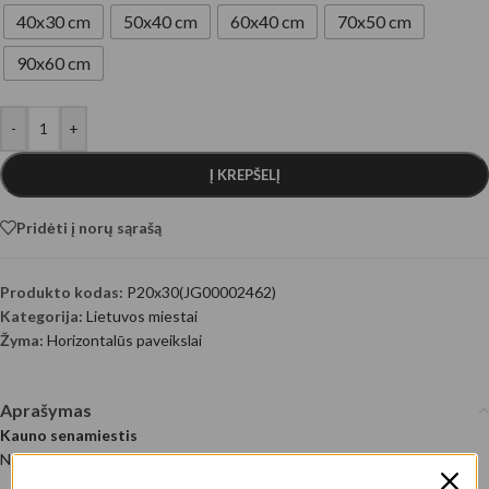
40x30 cm
50x40 cm
60x40 cm
70x50 cm
90x60 cm
-
+
Į KREPŠELĮ
Pridėti į norų sąrašą
Produkto kodas:
P20x30(JG00002462)
Kategorija:
Lietuvos miestai
Žyma:
Horizontalūs paveikslai
Aprašymas
Kauno senamiestis
Nuotraukos autorius: @EyeEm