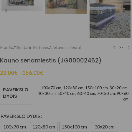
Pradžia
/
Miestai ir Vietovės
/
Lietuvos miestai
Kauno senamiestis (JG00002462)
22.00
€
–
156.00
€
100×70 cm
,
120×80 cm
,
150×100 cm
,
30×20 cm
,
PAVEIKSLO
40×30 cm
,
50×40 cm
,
60×40 cm
,
70×50 cm
,
90×60
DYDIS
cm
PAVEIKSLO DYDIS
100x70 cm
120x80 cm
150x100 cm
30x20 cm