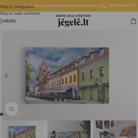
Fotodrobės ir paveikslai ant drobės internetu |
+370 628 80327
Skip to navigation
Skip to main content
MENIU
Spustelėkite, norėdami padidinti