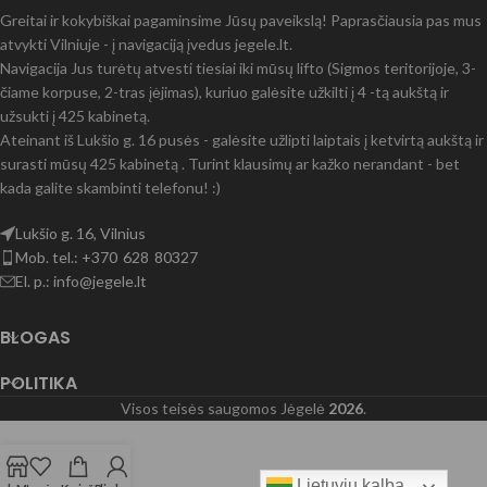
Greitai ir kokybiškai pagaminsime Jūsų paveikslą! Paprasčiausia pas mus
atvykti Vilniuje - į navigaciją įvedus jegele.lt.
Navigacija Jus turėtų atvesti tiesiai iki mūsų lifto (Sigmos teritorijoje, 3-
čiame korpuse, 2-tras įėjimas), kuriuo galėsite užkilti į 4 -tą aukštą ir
užsukti į 425 kabinetą.
Ateinant iš Lukšio g. 16 pusės - galėsite užlipti laiptais į ketvirtą aukštą ir
surasti mūsų 425 kabinetą . Turint klausimų ar kažko nerandant - bet
kada galite skambinti telefonu! :)
Lukšio g. 16, Vilnius
Mob. tel.: +370 628 80327
El. p.: info@jegele.lt
BLOGAS
POLITIKA
Visos teisės saugomos Jėgelė
2026
.
Lietuvių kalba