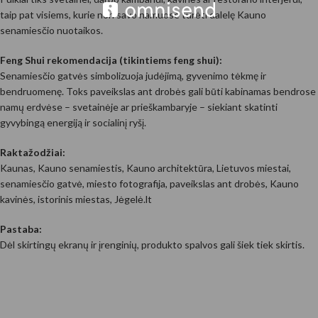
taip pat visiems, kurie nori savo namuose turėti dalelę Kauno
senamiesčio nuotaikos.
Feng Shui rekomendacija (tikintiems feng shui):
Senamiesčio gatvės simbolizuoja judėjimą, gyvenimo tėkmę ir
bendruomenę. Toks paveikslas ant drobės gali būti kabinamas bendrose
namų erdvėse – svetainėje ar prieškambaryje – siekiant skatinti
gyvybingą energiją ir socialinį ryšį.
Raktažodžiai:
Kaunas, Kauno senamiestis, Kauno architektūra, Lietuvos miestai,
senamiesčio gatvė, miesto fotografija, paveikslas ant drobės, Kauno
kavinės, istorinis miestas, Jėgelė.lt
Pastaba:
Dėl skirtingų ekranų ir įrenginių, produkto spalvos gali šiek tiek skirtis.