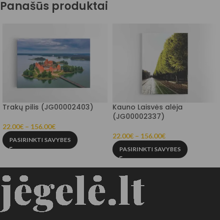
Panašūs produktai
Trakų pilis (JG00002403)
Kauno Laisvės alėja
(JG00002337)
22.00
€
–
156.00
€
22.00
€
–
156.00
€
PASIRINKTI SAVYBES
PASIRINKTI SAVYBES