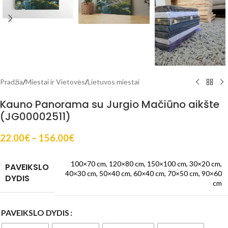
Pradžia
/
Miestai ir Vietovės
/
Lietuvos miestai
Kauno Panorama su Jurgio Mačiūno aikšte
(JG00002511)
22.00
€
–
156.00
€
100×70 cm
,
120×80 cm
,
150×100 cm
,
30×20 cm
,
PAVEIKSLO
40×30 cm
,
50×40 cm
,
60×40 cm
,
70×50 cm
,
90×60
DYDIS
cm
PAVEIKSLO DYDIS