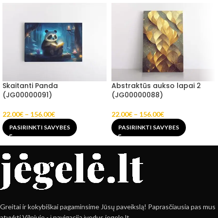
Skaitanti Panda
Abstraktūs aukso lapai 2
(JG00000091)
(JG00000088)
22.00
€
–
156.00
€
22.00
€
–
156.00
€
PASIRINKTI SAVYBES
PASIRINKTI SAVYBES
Greitai ir kokybiškai pagaminsime Jūsų paveikslą! Paprasčiausia pas mus
atvykti Vilniuje - į navigaciją įvedus jegele.lt.