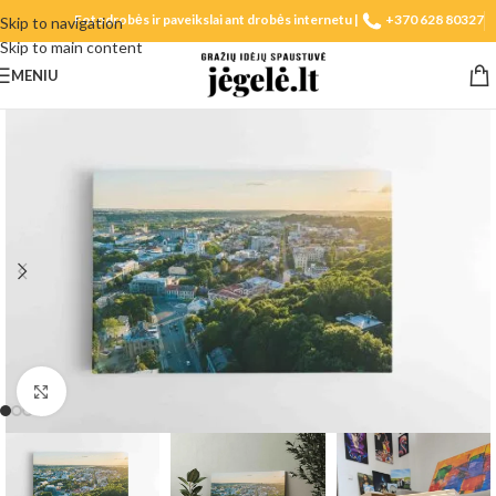
Fotodrobės ir paveikslai ant drobės internetu |
+370 628 80327
Skip to navigation
Skip to main content
MENIU
Spustelėkite, norėdami padidinti