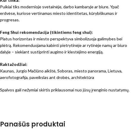
Kur tinka:
Puikiai tiks modernioje svetainėje, darbo kambaryje ar biure. Ypač
erdvėse, kuriose vertinamas miesto identitetas, kūrybiškumas ir
progresas.
Feng Shui rekomendacija (tikintiems feng shui):
Platus horizontas ir miesto perspektyva simbolizuoja galimybes bei
plėtrą. Rekomenduojama kabinti pietrytinėje ar rytinėje namų ar biuro
dalyje – siekiant sustiprinti augimo ir klestėjimo energiją.
Raktažodžiai:
Kaunas, Jurgio Mačiūno aikštė, Soboras, miesto panorama, Lietuva,
aerofotografija, paveikslas ant drobės, architektūra
Spalvos gali nežymiai skirtis priklausomai nuo jūsų įrenginio nustatymų.
Panašūs produktai