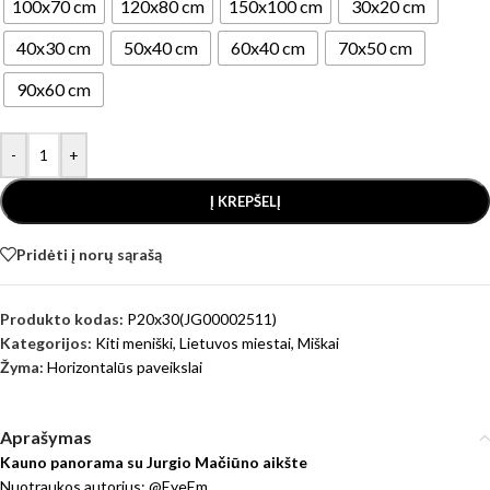
100x70 cm
120x80 cm
150x100 cm
30x20 cm
40x30 cm
50x40 cm
60x40 cm
70x50 cm
90x60 cm
-
+
Į KREPŠELĮ
Pridėti į norų sąrašą
Produkto kodas:
P20x30(JG00002511)
Kategorijos:
Kiti meniški
,
Lietuvos miestai
,
Miškai
Žyma:
Horizontalūs paveikslai
Aprašymas
Kauno panorama su Jurgio Mačiūno aikšte
Nuotraukos autorius: @EyeEm