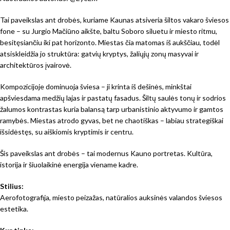
Tai paveikslas ant drobės, kuriame Kaunas atsiveria šiltos vakaro šviesos
fone – su Jurgio Mačiūno aikšte, baltu Soboro siluetu ir miesto ritmu,
besitęsiančiu iki pat horizonto. Miestas čia matomas iš aukščiau, todėl
atsiskleidžia jo struktūra: gatvių kryptys, žaliųjų zonų masyvai ir
architektūros įvairovė.
Kompozicijoje dominuoja šviesa – ji krinta iš dešinės, minkštai
apšviesdama medžių lajas ir pastatų fasadus. Šiltų saulės tonų ir sodrios
žalumos kontrastas kuria balansą tarp urbanistinio aktyvumo ir gamtos
ramybės. Miestas atrodo gyvas, bet ne chaotiškas – labiau strategiškai
išsidėstęs, su aiškiomis kryptimis ir centru.
Šis paveikslas ant drobės – tai modernus Kauno portretas. Kultūra,
istorija ir šiuolaikinė energija viename kadre.
Stilius:
Aerofotografija, miesto peizažas, natūralios auksinės valandos šviesos
estetika.