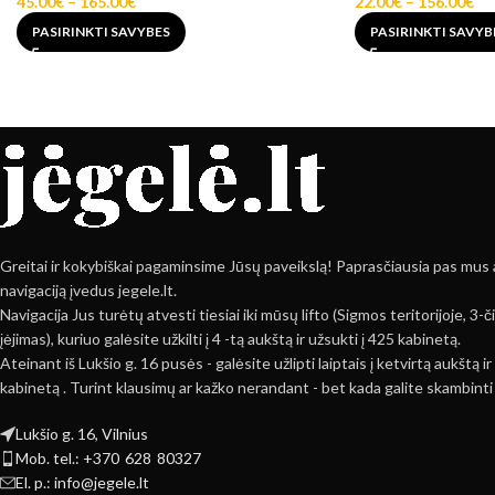
45.00
€
–
165.00
€
22.00
€
–
156.00
€
PASIRINKTI SAVYBES
PASIRINKTI SAVYB
Greitai ir kokybiškai pagaminsime Jūsų paveikslą! Paprasčiausia pas mus at
navigaciją įvedus jegele.lt.
Navigacija Jus turėtų atvesti tiesiai iki mūsų lifto (Sigmos teritorijoje, 3
įėjimas), kuriuo galėsite užkilti į 4 -tą aukštą ir užsukti į 425 kabinetą.
Ateinant iš Lukšio g. 16 pusės - galėsite užlipti laiptais į ketvirtą aukštą 
kabinetą . Turint klausimų ar kažko nerandant - bet kada galite skambinti 
Lukšio g. 16, Vilnius
Mob. tel.: +370 628 80327
El. p.: info@jegele.lt