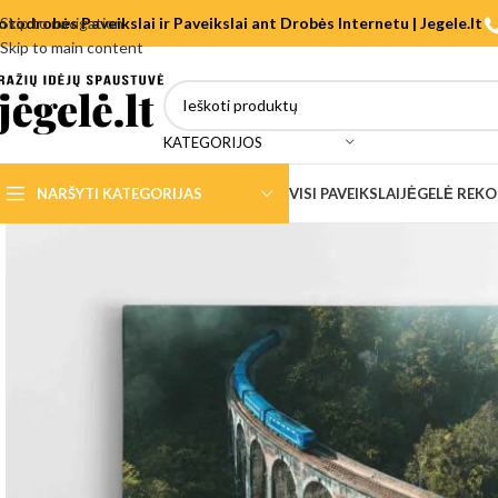
otodrobės Paveikslai ir Paveikslai ant Drobės Internetu | Jegele.lt
Skip to navigation
Skip to main content
KATEGORIJOS
NARŠYTI KATEGORIJAS
VISI PAVEIKSLAI
JĖGELĖ REK