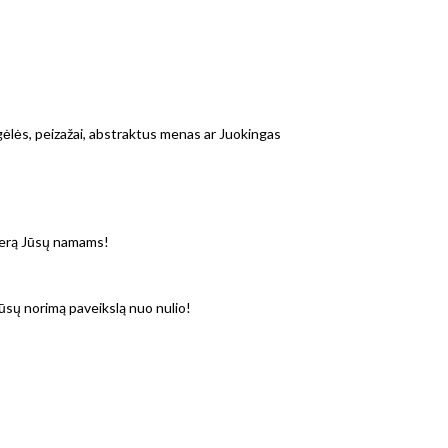
 gėlės, peizažai, abstraktus menas ar Juokingas
osferą Jūsų namams!
Jūsų norimą paveikslą nuo nulio!