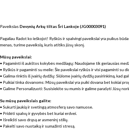
Paveikslas
Devynių Arkų tiltas Šri Lankoje (JG00003091)
Pagaliau Radot ko ieškojot! Ryškūs ir spalvingi paveikslai yra puikus būda
menas, turime paveikslą, kuris atitiks jūsų skonį.
Mūsų paveikslai:
• Pagaminti iš aukštos kokybės medžiagų: Naudojame tik geriausias medžia
• Ryškūs ir pagaminti su meile: Šie paveikslai ryškūs ir visi pagaminti su 
• Galima rinktis iš įvairių dydžių: Siūlome įvairių dydžių pasirinkimą, kad 
• Puikiai tinka dovanoms: Mūsų paveikslai yra puiki dovana bet kokiai prog
• Galime Personalizuoti: Susisiekite su mumis ir galime parašyti Jūsų nori
Su mūsų paveikslais galite:
• Sukurti jaukią ir svetingą atmosferą savo namuose.
• Pridėti spalvų ir gyvybės bet kuriai erdvei.
• Išreikšti savo drąsą ar asmeninį stilių.
• Pakelti savo nuotaiką ir sumažinti stresą.