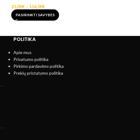
22.00
€
–
109.00
25.00
€
–
156.00
€
PASIRINKTI SA
PASIRINKTI SAVYBES
POLITIKA
Apie mus
Privatumo politika
Pirkimo pardavimo politika
Prekių pristatymo politika
)