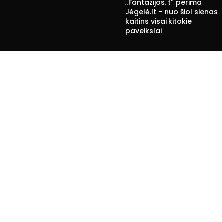
„Fantazijos.lt“ perima
Jėgelė.lt – nuo šiol sienas
kaitins visai kitokie
paveikslai