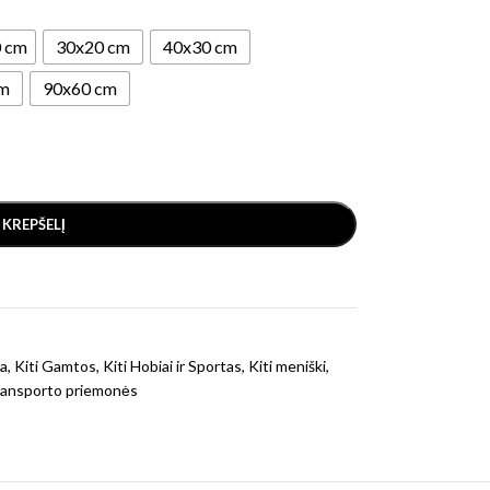
 cm
30x20 cm
40x30 cm
cm
90x60 cm
Į KREPŠELĮ
a
,
Kiti Gamtos
,
Kiti Hobiai ir Sportas
,
Kiti meniški
,
ansporto priemonės