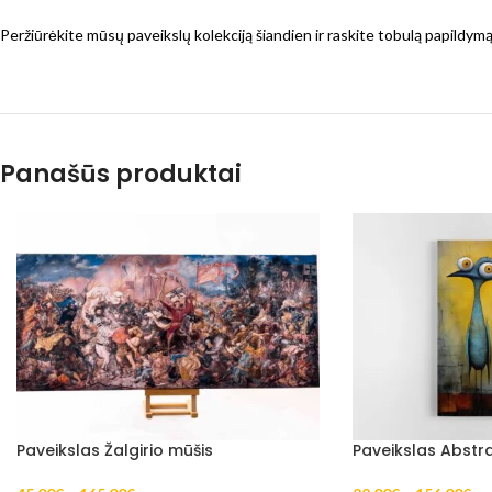
Peržiūrėkite mūsų paveikslų kolekciją šiandien ir raskite tobulą papildy
Panašūs produktai
Paveikslas Žalgirio mūšis
Paveikslas Abstra