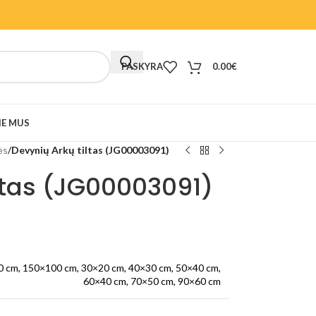
PASKYRA
0.00
€
IE MUS
ės
/
Devynių Arkų tiltas (JG00003091)
ltas (JG00003091)
0 cm
,
150×100 cm
,
30×20 cm
,
40×30 cm
,
50×40 cm
,
60×40 cm
,
70×50 cm
,
90×60 cm