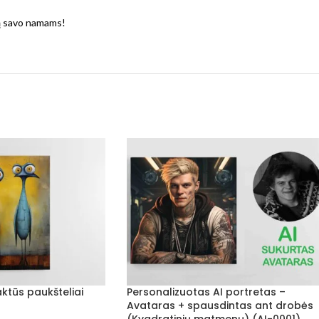
mą savo namams!
ktūs paukšteliai
Personalizuotas AI portretas –
Avataras + spausdintas ant drobės
(Kvadratinių matmenų) (AI-0001)