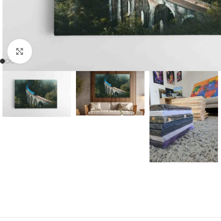
DI (AI) Komiksų stiliumi
Sugeneruotos Vietos
S
Spustelėkite, norėdami padidinti
Sugeneruoti Žmonės
Kiti DI (AI)
Su