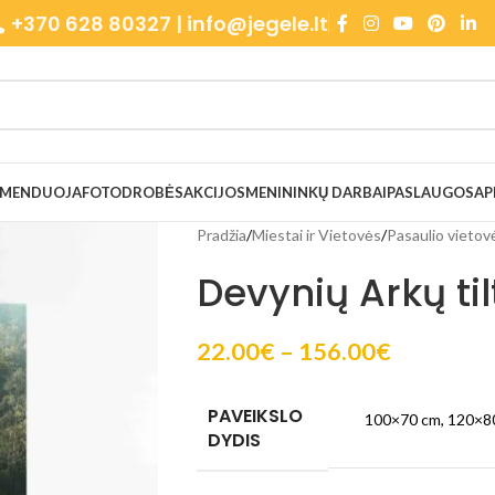
+370 628 80327 | info@jegele.lt
OMENDUOJA
FOTODROBĖS
AKCIJOS
MENININKŲ DARBAI
PASLAUGOS
AP
Pradžia
/
Miestai ir Vietovės
/
Pasaulio vietov
Devynių Arkų ti
22.00
€
–
156.00
€
PAVEIKSLO
100×70 cm
,
120×8
DYDIS