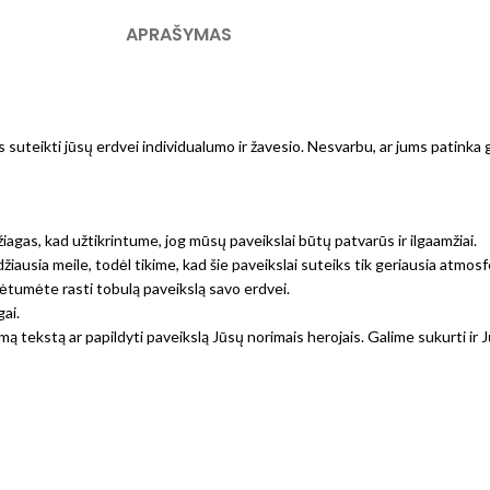
APRAŠYMAS
s suteikti jūsų erdvei individualumo ir žavesio. Nesvarbu, ar jums patinka
gas, kad užtikrintume, jog mūsų paveikslai būtų patvarūs ir ilgaamžiai.
didžiausia meile, todėl tikime, kad šie paveikslai suteiks tik geriausia atm
galėtumėte rasti tobulą paveikslą savo erdvei.
ai.
mą tekstą ar papildyti paveikslą Jūsų norimais herojais. Galime sukurti ir 