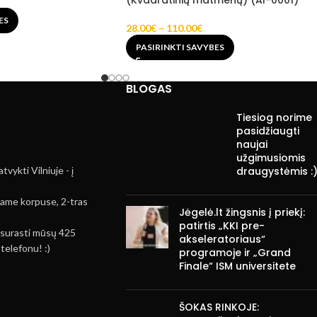
ES
28.00
€
–
110.00
€
PASIRINKTI SAVYBES
BLOGAS
Tiesiog norime
pasidžiaugti
naujai
užgimusiomis
vykti Vilniuje - į
draugystėmis :
-čiame korpuse, 2-tras
Jėgelė.lt žingsnis į priekį:
patirtis „KKI pre-
ir surasti mūsų 425
akseleratoriaus“
telefonu! :)
programoje ir „Grand
Finale“ ISM universitete
ŠOKAS RINKOJE: