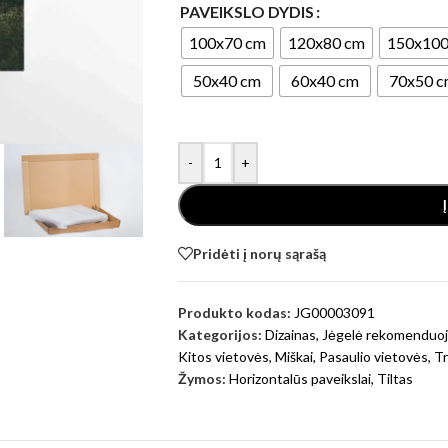
PAVEIKSLO DYDIS
ugeneruoti Gyvūnai
100x70 cm
120x80 cm
150x100
50x40 cm
60x40 cm
70x50 
-
+
Pridėti į norų sąrašą
generuoti fantastiniai
Produkto kodas:
JG00003091
Kategorijos:
Dizainas
,
Jėgelė rekomenduoj
Kitos vietovės
,
Miškai
,
Pasaulio vietovės
,
Tr
Žymos:
Horizontalūs paveikslai
,
Tiltas