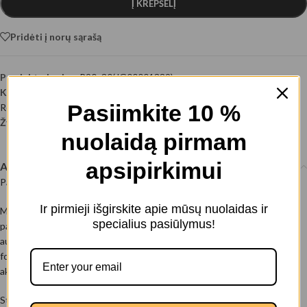
Į KREPŠELĮ
Pridėti į norų sąrašą
Produkto kodas:
P20x30(JG00001389)
Kategorijos:
Juokingi
,
Kiti DI (AI)
,
Kiti Hobiai ir Sportas
,
Kiti meniški
,
Pasiimkite 10 %
Retro
Žyma:
Vertikalūs paveikslai
nuolaidą pirmam
apsipirkimui
Aprašymas
Paveikslas –
Auksinis telefonas
Ir pirmieji išgirskite apie mūsų nuolaidas ir
Minimalizmas, kuris kalba garsiau už žodžius. Šis paveikslas ant drobės
specialius pasiūlymus!
paverčia paprastą kasdienį objektą prabangos ir ironijos simboliu –
auksinis telefonas tampa tarsi ryšio, statuso ir laiko dialogu. Švarios
formos, šilti aukso atspalviai ir subtilus retro pojūtis sukuria vizualinį
akcentą, kuris vienu metu yra ir stilingas, ir žaismingai provokuojantis.
Stilius: modernus minimalizmas su retro ir Pop Art užuomina.