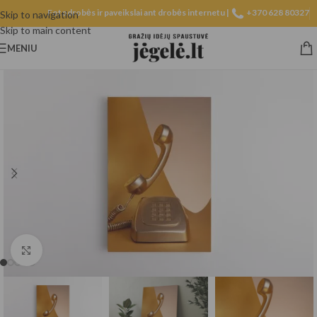
Fotodrobės ir paveikslai ant drobės internetu |
+370 628 80327
Skip to navigation
Skip to main content
MENIU
Spustelėkite, norėdami padidinti