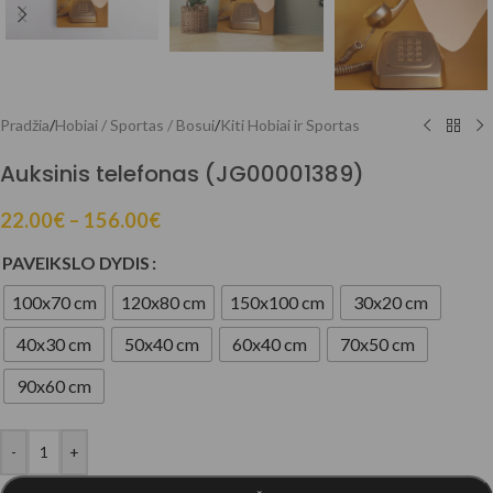
Pradžia
/
Hobiai / Sportas / Bosui
/
Kiti Hobiai ir Sportas
Auksinis telefonas (JG00001389)
22.00
€
–
156.00
€
PAVEIKSLO DYDIS
100x70 cm
120x80 cm
150x100 cm
30x20 cm
40x30 cm
50x40 cm
60x40 cm
70x50 cm
90x60 cm
-
+