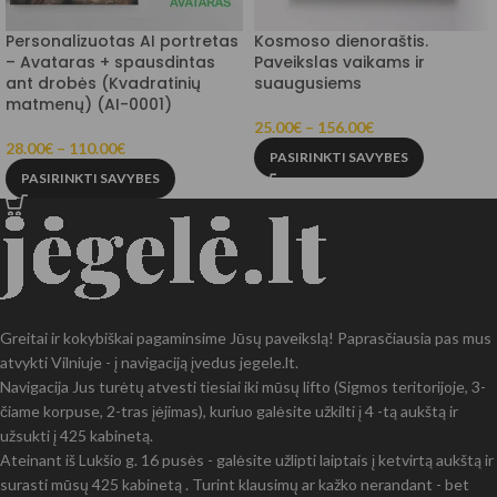
Personalizuotas AI portretas
Kosmoso dienoraštis.
– Avataras + spausdintas
Paveikslas vaikams ir
ant drobės (Kvadratinių
suaugusiems
matmenų) (AI-0001)
25.00
€
–
156.00
€
28.00
€
–
110.00
€
PASIRINKTI SAVYBES
PASIRINKTI SAVYBES
Greitai ir kokybiškai pagaminsime Jūsų paveikslą! Paprasčiausia pas mus
atvykti Vilniuje - į navigaciją įvedus jegele.lt.
Navigacija Jus turėtų atvesti tiesiai iki mūsų lifto (Sigmos teritorijoje, 3-
čiame korpuse, 2-tras įėjimas), kuriuo galėsite užkilti į 4 -tą aukštą ir
užsukti į 425 kabinetą.
Ateinant iš Lukšio g. 16 pusės - galėsite užlipti laiptais į ketvirtą aukštą ir
surasti mūsų 425 kabinetą . Turint klausimų ar kažko nerandant - bet