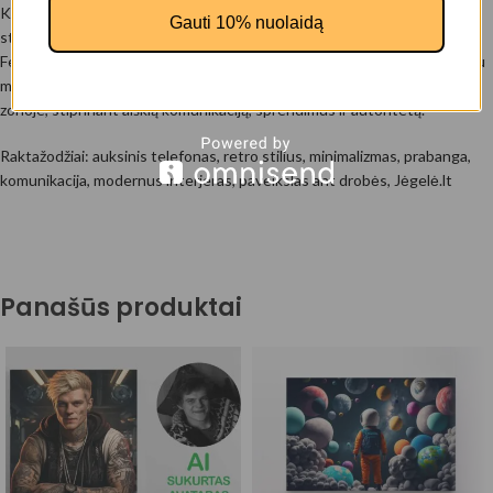
Kur tinka: biure, darbo kambaryje, modernioje svetainėje, kūrybinėje
Gauti 10% nuolaidą
studijoje ar net verslo erdvėje kaip išskirtinis akcentas.
Feng Shui rekomendacija (tikintiems feng shui): aukso spalva siejama su
metalo elementu – rekomenduojama kabinti vakarų arba šiaurės vakarų
zonoje, stiprinant aiškią komunikaciją, sprendimus ir autoritetą.
Raktažodžiai: auksinis telefonas, retro stilius, minimalizmas, prabanga,
komunikacija, modernus interjeras, paveikslas ant drobės, Jėgelė.lt
Panašūs produktai