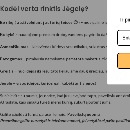
Kodėl verta rinktis Jėgelę?
Ir p
Be ribų ( atsižvelgiant į autorių teises 🙂 )
– mes galime įgyvendinti prak
Kokybė
– naudojame premium drobę, vandens pagrindo dažus ir tvirtus 
Asmeniškumas
– kiekvienas kūrinys yra unikalus, sukurtas specialiai jum
Patogumas
– pirmiausia nemokamai pamatote maketus, tik tada užsako
Greitis
– nuo idėjos iki rezultato keliaujame daug greičiau, nei manote.
Jėgelė – visos idėjos, kurios gali kabėti ant sienos!
Susisiekite su mumis, jei norite, kad jūsų svajonė taptų paveikslu ant dro
Atraskite, kaip smagu turėti meno kūrinį, sukurtą būtent jums.
Galite užpildyti formą parašę Temoje:
Paveikslų nuoma
Pranešime galite nurodyti ir telefono numerį, jei netyčia el pašte pasilik