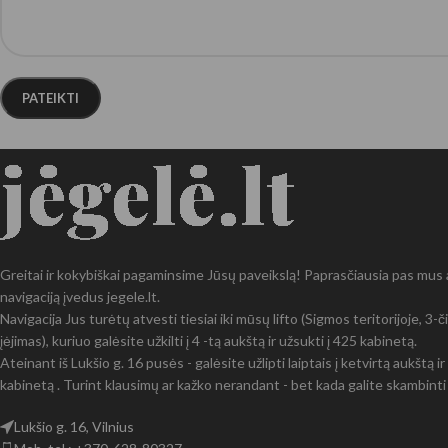
Greitai ir kokybiškai pagaminsime Jūsų paveikslą! Paprasčiausia pas mus at
navigaciją įvedus jegele.lt.
Navigacija Jus turėtų atvesti tiesiai iki mūsų lifto (Sigmos teritorijoje, 3
įėjimas), kuriuo galėsite užkilti į 4 -tą aukštą ir užsukti į 425 kabinetą.
Ateinant iš Lukšio g. 16 pusės - galėsite užlipti laiptais į ketvirtą aukštą 
kabinetą . Turint klausimų ar kažko nerandant - bet kada galite skambinti 
Lukšio g. 16, Vilnius