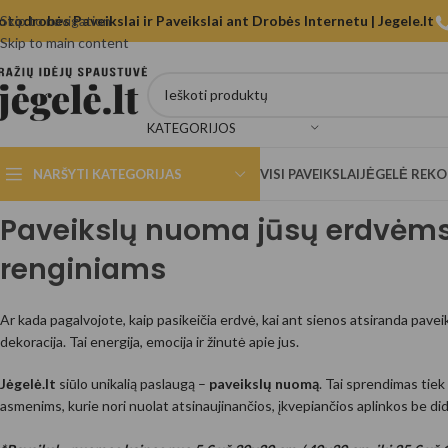
otodrobės Paveikslai ir Paveikslai ant Drobės Internetu | Jegele.lt
Skip to navigation
Skip to main content
KATEGORIJOS
NARŠYTI KATEGORIJAS
VISI PAVEIKSLAI
JĖGELĖ REK
Paveikslų nuoma jūsų erdvėms
renginiams
Ar kada pagalvojote, kaip pasikeičia erdvė, kai ant sienos atsiranda paveik
dekoracija. Tai energija, emocija ir žinutė apie jus.
Jėgelė.lt
siūlo unikalią paslaugą –
paveikslų nuomą
. Tai sprendimas tiek
asmenims, kurie nori nuolat atsinaujinančios, įkvepiančios aplinkos be dide