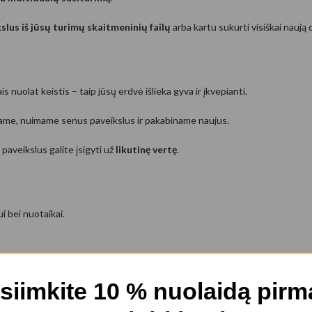
slus iš jūsų turimų skaitmeninių failų
arba kartu sukurti visiškai naują d
s nuolat keistis – taip jūsų erdvė išlieka gyva ir įkvepianti.
ame, nuimame senus paveikslus ir pakabiname naujus.
 paveikslus galite įsigyti už
likutinę vertę
.
i bei nuotaikai.
kti ramybės, energijos ar klestėjimo pojūtį.
siimkite 10 % nuolaidą pir
ų, o mes pasirūpinsime visu procesu.