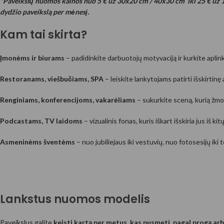
*Paveikslų nuomos kainos nuo 5 € už 30x20 cm / 40x30 cm iki 25 € u
DI (AI) Komiksų stiliumi
Sugeneruotos Vietos
S
dydžio paveikslą per mėnesį.
Kam tai skirta?
Įmonėms ir biurams
– padidinkite darbuotojų motyvaciją ir kurkite aplinką
Restoranams, viešbučiams, SPA
– leiskite lankytojams patirti išskirtinę
Renginiams, konferencijoms, vakarėliams
– sukurkite sceną, kurią žmo
Podcastams, TV laidoms
– vizualinis fonas, kuris iškart išskiria jus iš kitų
Sugeneruoti Žmonės
Kiti DI (AI)
Su
Asmeninėms šventėms
– nuo jubiliejaus iki vestuvių, nuo fotosesijų iki 
Lankstus nuomos modelis
Paveikslus galite
keisti kartą per metus, kas pusmetį, pagal progą ar