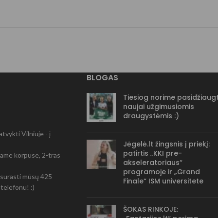
BLOGAS
Tiesiog norime pasidžiaugt
naujai užgimusiomis
draugystėmis :)
vykti Vilniuje - į
Jėgelė.lt žingsnis į priekį:
patirtis „KKI pre-
-čiame korpuse, 2-tras
akseleratoriaus“
programoje ir „Grand
ir surasti mūsų 425
Finale“ ISM universitete
telefonu! :)
ŠOKAS RINKOJE: