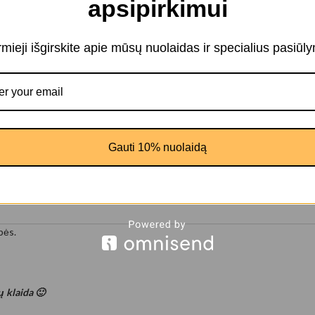
apsipirkimui
irmieji išgirskite apie mūsų nuolaidas ir specialius pasiūl
tiškai kiekvieną Jūsų viziją.
medinius porėmius.
s.
te gamybą.
Gauti 10% nuolaidą
bės.
tų klaida 🙂