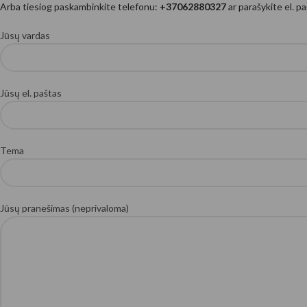
Arba tiesiog paskambinkite telefonu:
+37062880327
ar parašykite el. p
Jūsų vardas
Jūsų el. paštas
Tema
Jūsų pranešimas (neprivaloma)