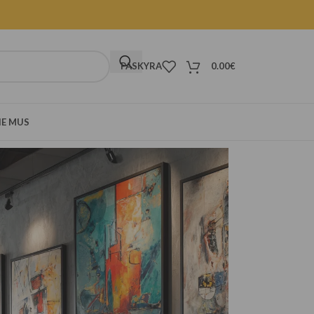
PASKYRA
0.00
€
IE MUS