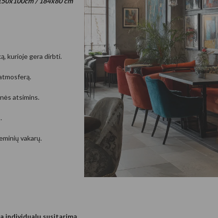
ž 150x100cm / 184x80 cm
ugeneruoti Gyvūnai
, kurioje gera dirbti.
 atmosferą.
nės atsimins.
.
generuoti fantastiniai
teminių vakarų.
ba individualų susitarimą
.