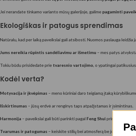
Jei nerandate tinkamo varianto mūsų galerijoje, galime
pagaminti paveik
Ekologiškas ir patogus sprendimas
Natūralu, kad per laiką paveikslai gali atsibosti. Nuomos paslauga leidžia jai
Jums nereikia rūpintis sandėliavimu ar išmetimu
– mes patys atvykst
Tokiu būdu prisidedate prie
tvaresnio vartojimo
, o ypatingai patikusius
Kodėl verta?
Motyvacija ir įkvėpimas
– meno kūriniai daro teigiamą įtaką kūrybiškumu
Išskirtinumas
– jūsų erdvė ar renginys taps atpažįstamas ir įsimintinas.
Harmonija
– paveikslai gali būti parinkti pagal
Feng Shui
principus, sutei
Pa
Tvarumas ir patogumas
– keiskite stilių bei atmosferą be jokių rūpesči