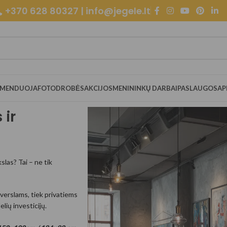
+370 628 80327 | info@jegele.lt
OMENDUOJA
FOTODROBĖS
AKCIJOS
MENININKŲ DARBAI
PASLAUGOS
AP
 ir
slas? Tai – ne tik
 verslams, tiek privatiems
lių investicijų.