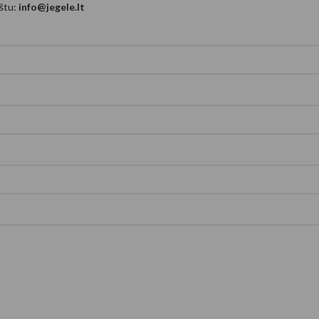
aštu:
info@jegele.lt